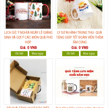
LỊCH SỬ, Ý NGHĨA NGÀY LỄ GIÁNG
LY SỨ IN HÌNH TRUNG THU- QUÀ
SINH VÀ GỢI Ý CÁC MÓN QUÀ PHÙ
TẶNG GIÚP TẾT ĐOÀN VIÊN THÊM
HỢP.
ẤM CÚNG
Giá: 0 VNĐ
Giá: 0 VNĐ
Chi tiết
Chi tiết