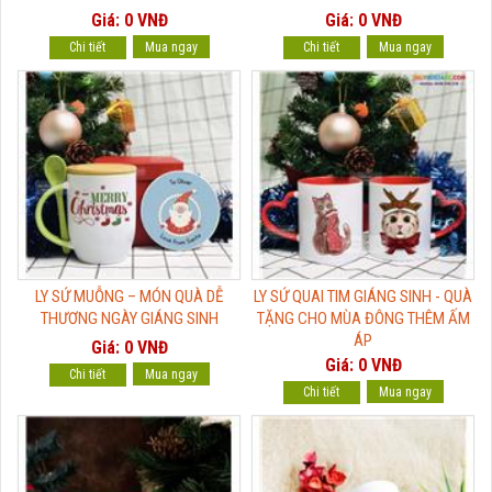
Giá: 0 VNĐ
Giá: 0 VNĐ
Chi tiết
Chi tiết
LY SỨ MUỖNG – MÓN QUÀ DỄ
LY SỨ QUAI TIM GIÁNG SINH - QUÀ
THƯƠNG NGÀY GIÁNG SINH
TẶNG CHO MÙA ĐÔNG THÊM ẤM
ÁP
Giá: 0 VNĐ
Giá: 0 VNĐ
Chi tiết
Chi tiết