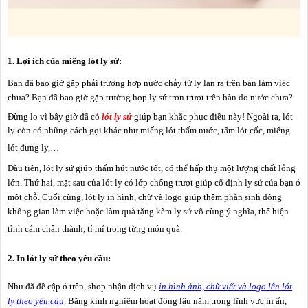
1.
Lợi ích của miếng lót ly sứ:
Bạn đã bao giờ gặp phải trường hợp nước chảy từ ly lan ra trên bàn làm việc
chưa? Bạn đã bao giờ gặp trường hợp ly sứ trơn trượt trên bàn do nước chưa?
Đừng lo vì bây giờ đã có
lót ly sứ
giúp bạn khắc phục điều này! Ngoài ra, lót
ly còn có những cách gọi khác như miếng lót thấm nước, tấm lót cốc, miếng
lót đựng ly,…
Đầu tiên, lót ly sứ giúp thấm hút nước tốt, có thể hấp thụ một lượng chất lỏng
lớn. Thứ hai, mặt sau của lót ly có lớp chống trượt giúp cố định ly sứ của bạn ở
một chỗ. Cuối cùng, lót ly in hình, chữ và logo giúp thêm phần sinh động
không gian làm việc hoặc làm quà tặng kèm ly sứ vô cùng ý nghĩa, thể hiện
tình cảm chân thành, tỉ mỉ trong từng món quà.
2.
In lót ly sứ theo yêu cầu:
Như đã đề cập ở trên, shop nhận dịch vụ
in hình ảnh, chữ viết và logo lên lót
ly theo yêu cầu
. Bằng kinh nghiệm hoạt động lâu năm trong lĩnh vực in ấn,