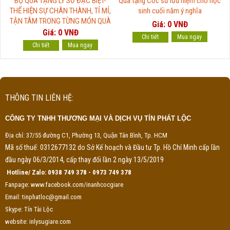
BỘ QUÀ TẶNG LY SỨ ĐẶC BIỆT-
Quà tặng Cốc sứ lưu niệm cho học
THỂ HIỆN SỰ CHÂN THÀNH, TỈ MỈ,
sinh cuối năm ý nghĩa
TẬN TÂM TRONG TỪNG MÓN QUÀ
Giá: 0 VNĐ
Giá: 0 VNĐ
Chi tiết
Chi tiết
THÔNG TIN LIÊN HỆ:
CÔNG TY TNHH THƯƠNG MẠI VÀ DỊCH VỤ TÍN PHÁT LỘC
Địa chỉ: 37/55 đường C1, Phường 13, Quận Tân Bình, Tp. HCM
Mã số thuế: 0312677132 do Sở Kế hoạch và Đầu tư Tp. Hồ Chí Minh cấp lần
đầu ngày 06/3/2014, cấp thay đổi lần 2 ngày 13/5/2019
Hotline/ Zalo: 0938 749 378 - 0973 749 378
Fanpage: www.facebook.com/inanhcocgiare
Email: tinphatloc@gmail.com
Skype: Tín Tài Lộc
website: inlysugiare.com