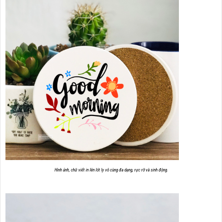
Hình ảnh, chữ viết in lên lót ly vô cùng đa dạng, rực rỡ và sinh động.