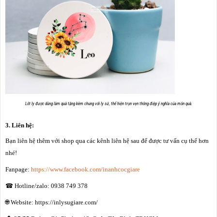
Lót ly được dùng làm quà tặng kèm chung với ly sứ, thể hiện trọn vẹn thông điệp ý nghĩa của món quà.
3.
Liên hệ:
Bạn liên hệ thêm với shop qua các kênh liên hệ sau để được tư vấn cụ thể hơn
nhé!
Fanpage:
https://www.facebook.com/inanhcocgiare
☎
Hotline/zalo: 0938 749 378
🌐
Website: https://inlysugiare.com/