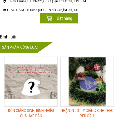
🏠
37/55 Đường C1, Phường 13, Quận Tân Bình, TP.HCM
🚛
GIAO HÀNG TOÀN QUỐC. IN SỐ LƯỢNG SỈ, LẺ.
Bình luận
SẢN PHẨM CÙNG LOẠI
ĐÓN GIÁNG SINH, RINH NHIỀU
NHẬN IN LÓT LY GIÁNG SINH THEO
QUÀ HẤP DẪN
YÊU CẦU