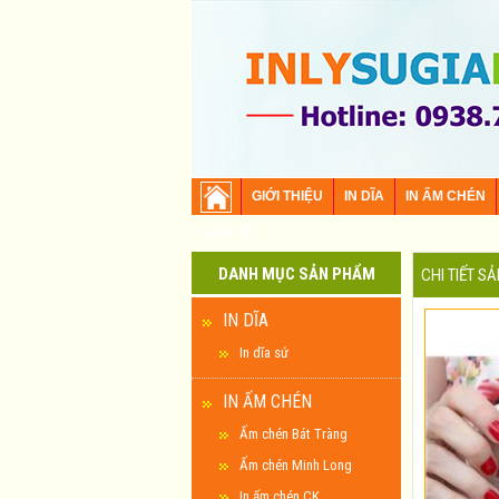
GIỚI THIỆU
IN DĨA
IN ẤM CHÉN
LIÊN HỆ
DANH MỤC SẢN PHẨM
CHI TIẾT S
IN DĨA
In dĩa sứ
IN ẤM CHÉN
Ấm chén Bát Tràng
Ấm chén Minh Long
In ấm chén CK