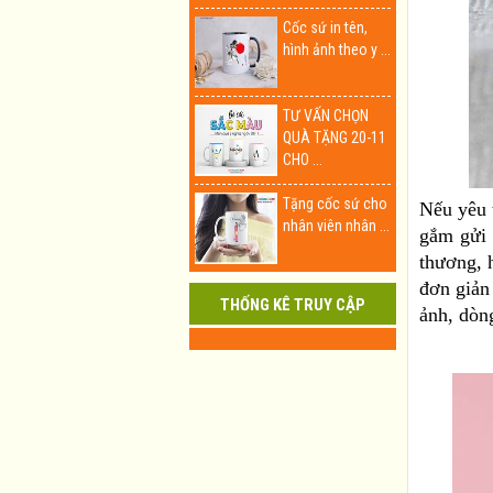
Cốc sứ in tên,
hình ảnh theo y ...
TƯ VẤN CHỌN
QUÀ TẶNG 20-11
CHO ...
Tặng cốc sứ cho
Nếu yêu t
nhân viên nhân ...
gắm gửi 
thương, h
đơn giản 
THỐNG KÊ TRUY CẬP
ảnh, dòn