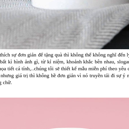
hích sự đơn giản để tặng quà thì không thể không nghĩ đến ly
bất kì hình ảnh gì, từ kỉ niệm, khoảnh khắc bên nhau, slog
ọa tiết cá tính,..chúng tôi sẽ thiết kế mẫu miễn phí theo yê
nhưng giá trị thì không hề đơn giản vì nó truyền tải đi sự ý
g chữ.