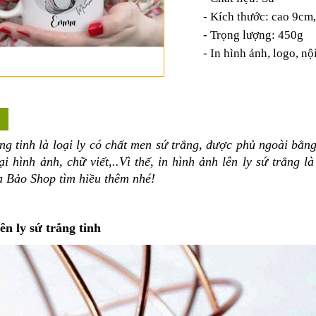
- Kích thước: cao 9cm
- Trọng lượng: 450g
- In hình ảnh, logo, n
ắng tinh là loại ly có chất men sứ trắng, được phủ ngoài bằ
ại hình ảnh, chữ viết,..Vì thế, in hình ảnh lên ly sứ trắng 
 Bảo Shop tìm hiều thêm nhé!
lên ly sứ trắng tinh