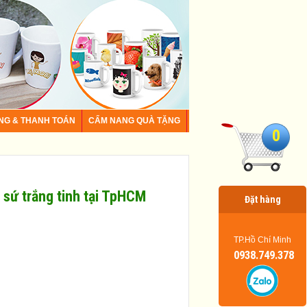
NG & THANH TOÁN
CẨM NANG QUÀ TẶNG
0
ly sứ trắng tinh tại TpHCM
Đặt hàng
TP.Hồ Chí Minh
0938.749.378