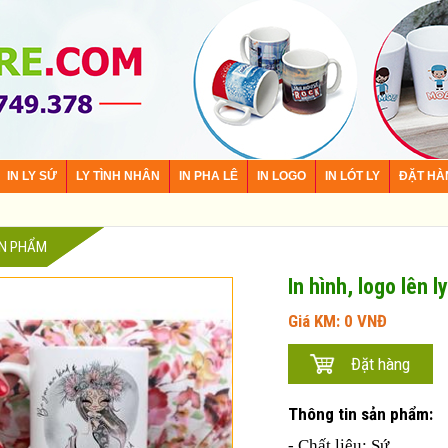
IN LY SỨ
LY TÌNH NHÂN
IN PHA LÊ
IN LOGO
IN LÓT LY
ĐẶT HÀ
ẢN PHẨM
In hình, logo lên 
Giá KM:
0
VNĐ
Thông tin sản phẩm:
- Chất liệu: Sứ