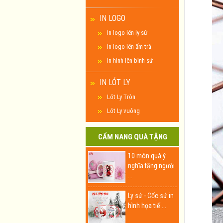
IN LOGO
In logo lên ly sứ
In logo lên ấm trà
In hình lên bình sứ
IN LÓT LY
Lót Ly Tròn
Lót Ly vuông
CẨM NANG QUÀ TẶNG
10 món quà ý
nghĩa tặng người
...
Ly sứ - Cốc sứ in
hình họa tiế ...