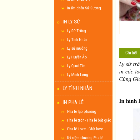
In ấm chén Sứ Sương
IN LY SỨ
Ly Sứ Trắng
Ly Tình Nhân
Ly sứ muỗng
Chi tiết
Ly Huyền Ảo
Ly sứ tr
Ly Quai Tim
in các lo
Ly Minh Long
Cùng Gia
LY TÌNH NHÂN
In hình 
IN PHA LÊ
Pha lê lập phương
Pha lê tròn - Pha lê bát giác
Pha lê Love - Chữ love
Kỷ niệm chương Pha lê