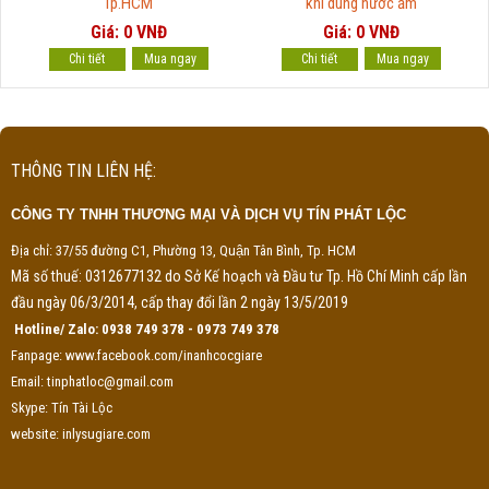
Tp.HCM
khi dùng nước ấm
Giá: 0 VNĐ
Giá: 0 VNĐ
Chi tiết
Chi tiết
THÔNG TIN LIÊN HỆ:
CÔNG TY TNHH THƯƠNG MẠI VÀ DỊCH VỤ TÍN PHÁT LỘC
Địa chỉ: 37/55 đường C1, Phường 13, Quận Tân Bình, Tp. HCM
Mã số thuế: 0312677132 do Sở Kế hoạch và Đầu tư Tp. Hồ Chí Minh cấp lần
đầu ngày 06/3/2014, cấp thay đổi lần 2 ngày 13/5/2019
Hotline/ Zalo: 0938 749 378 - 0973 749 378
Fanpage: www.facebook.com/inanhcocgiare
Email: tinphatloc@gmail.com
Skype: Tín Tài Lộc
website: inlysugiare.com