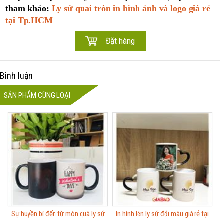
tham khảo:
Ly sứ quai tròn in hình ảnh và logo giá rẻ
tại Tp.HCM
Bình luận
SẢN PHẨM CÙNG LOẠI
Sự huyền bí đến từ món quà ly sứ
In hình lên ly sứ đổi màu giá rẻ tại