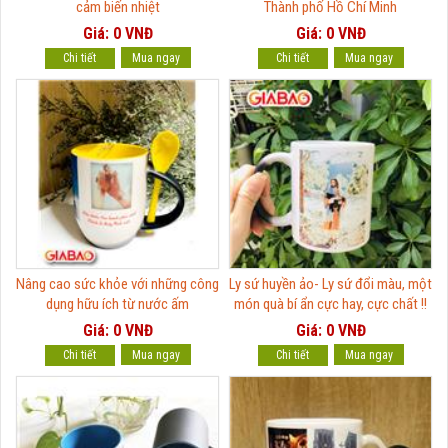
cảm biến nhiệt
Thành phố Hồ Chí Minh
Giá: 0 VNĐ
Giá: 0 VNĐ
Chi tiết
Chi tiết
Nâng cao sức khỏe với những công
Ly sứ huyền ảo- Ly sứ đổi màu, một
dụng hữu ích từ nước ấm
món quà bí ẩn cực hay, cực chất !!
Giá: 0 VNĐ
Giá: 0 VNĐ
Chi tiết
Chi tiết