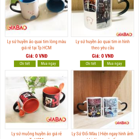
Ly sứ huyền ảo quai tim lòng màu
Ly sứ huyền ảo quai tim in hình
giá rẻ tại Tp.HCM
theo yêu cầu
Giá: 0 VNĐ
Giá: 0 VNĐ
Chi tiết
Chi tiết
Ly sứ muỗng huyền ảo giá rẻ
Ly Sứ Đổi Màu | Hiện ngay hình ảnh