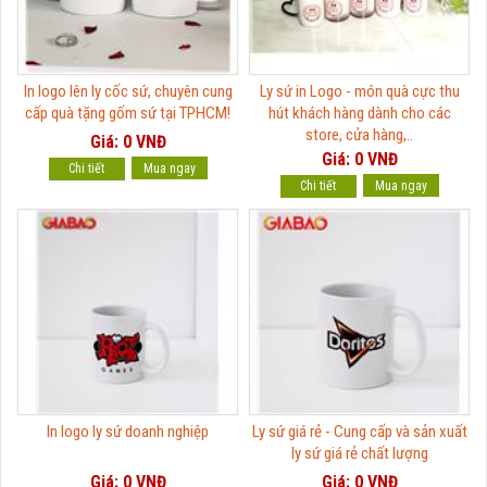
In logo lên ly cốc sứ, chuyên cung
Ly sứ in Logo - món quà cực thu
cấp quà tặng gốm sứ tại TPHCM!
hút khách hàng dành cho các
store, cửa hàng,..
Giá: 0 VNĐ
Giá: 0 VNĐ
Chi tiết
Chi tiết
In logo ly sứ doanh nghiệp
Ly sứ giá rẻ - Cung cấp và sản xuất
ly sứ giá rẻ chất lượng
Giá: 0 VNĐ
Giá: 0 VNĐ