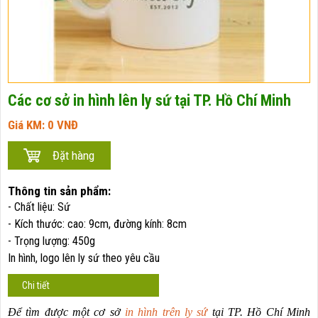
Các cơ sở in hình lên ly sứ tại TP. Hồ Chí Minh
Giá KM:
0
VNĐ
Thông tin sản phẩm:
- Chất liệu: Sứ
- Kích thước: cao: 9cm, đường kính: 8cm
- Trọng lượng: 450g
In hình, logo lên ly sứ theo yêu cầu
Chi tiết
Để tìm được một cơ sở
in hình trên ly sứ
tại TP. Hồ Chí Minh