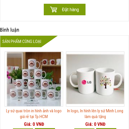
Bình luận
SẢN PHẨM CÙNG LOẠI
Ly sứ quai tròn in hình ảnh và logo
In logo, In hình lên ly sứ Minh Long
giá rẻ tại Tp.HCM
làm quà tặng
Giá: 0 VNĐ
Giá: 0 VNĐ