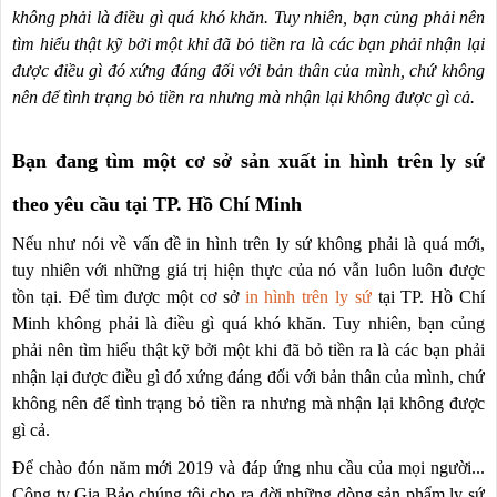
không phải là điều gì quá khó khăn. Tuy nhiên, bạn củng phải nên
tìm hiểu thật kỹ bởi một khi đã bỏ tiền ra là các bạn phải nhận lại
được điều gì đó xứng đáng đối với bản thân của mình, chứ không
nên để tình trạng bỏ tiền ra nhưng mà nhận lại không được gì cả.
Bạn đang tìm một cơ sở sản xuất in hình trên ly sứ
theo yêu cầu tại TP. Hồ Chí Minh
Nếu như nói về vấn đề in hình trên ly sứ không phải là quá mới,
tuy nhiên với những giá trị hiện thực của nó vẫn luôn luôn được
tồn tại. Để tìm được một cơ sở
in hình trên ly sứ
tại TP. Hồ Chí
Minh không phải là điều gì quá khó khăn. Tuy nhiên, bạn củng
phải nên tìm hiểu thật kỹ bởi một khi đã bỏ tiền ra là các bạn phải
nhận lại được điều gì đó xứng đáng đối với bản thân của mình, chứ
không nên để tình trạng bỏ tiền ra nhưng mà nhận lại không được
gì cả.
Để chào đón năm mới 2019 và đáp ứng nhu cầu của mọi người...
Công ty Gia Bảo chúng tôi cho ra đời
những dòng sản phẩm ly sứ