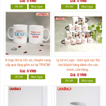
Giá: 0 VNĐ
Giá: 0 VNĐ
Chi tiết
Chi tiết
In logo lên ly cốc sứ, chuyên cung
Ly sứ in Logo - món quà cực thu
cấp quà tặng gốm sứ tại TPHCM!
hút khách hàng dành cho các
store, cửa hàng,..
Giá: 0 VNĐ
Giá: 0 VNĐ
Chi tiết
Chi tiết