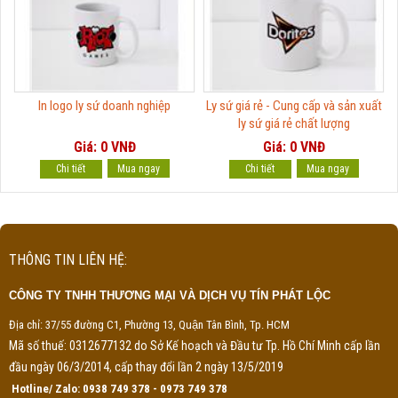
In logo ly sứ doanh nghiệp
Ly sứ giá rẻ - Cung cấp và sản xuất
ly sứ giá rẻ chất lượng
Giá: 0 VNĐ
Giá: 0 VNĐ
Chi tiết
Chi tiết
THÔNG TIN LIÊN HỆ:
CÔNG TY TNHH THƯƠNG MẠI VÀ DỊCH VỤ TÍN PHÁT LỘC
Địa chỉ: 37/55 đường C1, Phường 13, Quận Tân Bình, Tp. HCM
Mã số thuế: 0312677132 do Sở Kế hoạch và Đầu tư Tp. Hồ Chí Minh cấp lần
đầu ngày 06/3/2014, cấp thay đổi lần 2 ngày 13/5/2019
Hotline/ Zalo: 0938 749 378 - 0973 749 378