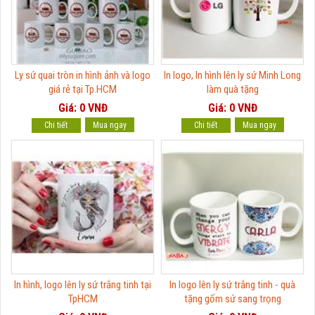
Ly sứ quai tròn in hình ảnh và logo
In logo, In hình lên ly sứ Minh Long
giá rẻ tại Tp.HCM
làm quà tặng
Giá: 0 VNĐ
Giá: 0 VNĐ
Chi tiết
Chi tiết
In hình, logo lên ly sứ trắng tinh tại
In logo lên ly sứ trắng tinh - quà
TpHCM
tặng gốm sứ sang trọng