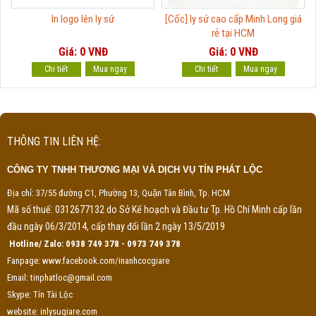
In logo lên ly sứ
[Cốc] ly sứ cao cấp Minh Long giá
rẻ tại HCM
Giá: 0 VNĐ
Giá: 0 VNĐ
Chi tiết
Chi tiết
THÔNG TIN LIÊN HỆ:
CÔNG TY TNHH THƯƠNG MẠI VÀ DỊCH VỤ TÍN PHÁT LỘC
Địa chỉ: 37/55 đường C1, Phường 13, Quận Tân Bình, Tp. HCM
Mã số thuế: 0312677132 do Sở Kế hoạch và Đầu tư Tp. Hồ Chí Minh cấp lần
đầu ngày 06/3/2014, cấp thay đổi lần 2 ngày 13/5/2019
Hotline/ Zalo: 0938 749 378 - 0973 749 378
Fanpage: www.facebook.com/inanhcocgiare
Email: tinphatloc@gmail.com
Skype: Tín Tài Lộc
website: inlysugiare.com