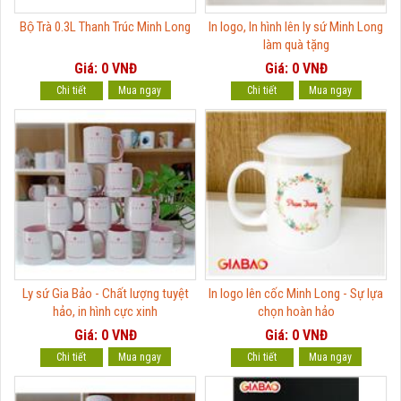
Bộ Trà 0.3L Thanh Trúc Minh Long
In logo, In hình lên ly sứ Minh Long
làm quà tặng
Giá: 0 VNĐ
Giá: 0 VNĐ
Chi tiết
Chi tiết
Ly sứ Gia Bảo - Chất lượng tuyệt
In logo lên cốc Minh Long - Sự lựa
hảo, in hình cực xinh
chọn hoàn hảo
Giá: 0 VNĐ
Giá: 0 VNĐ
Chi tiết
Chi tiết