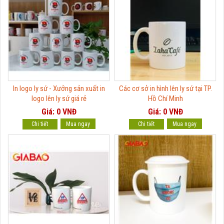
In logo ly sứ - Xưởng sản xuất in
Các cơ sở in hình lên ly sứ tại TP.
logo lên ly sứ giá rẻ
Hồ Chí Minh
Giá: 0 VNĐ
Giá: 0 VNĐ
Chi tiết
Chi tiết