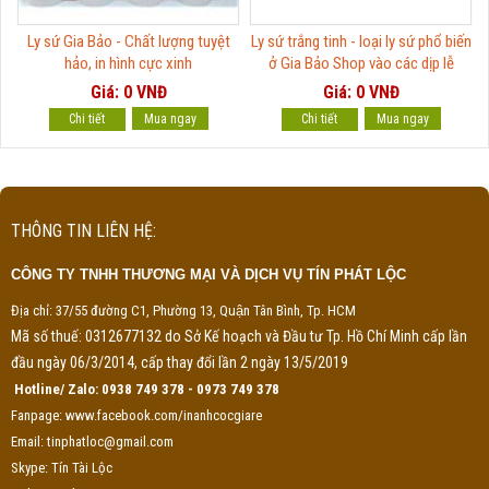
Ly sứ Gia Bảo - Chất lượng tuyệt
Ly sứ trắng tinh - loại ly sứ phổ biến
hảo, in hình cực xinh
ở Gia Bảo Shop vào các dịp lễ
Giá: 0 VNĐ
Giá: 0 VNĐ
Chi tiết
Chi tiết
THÔNG TIN LIÊN HỆ:
CÔNG TY TNHH THƯƠNG MẠI VÀ DỊCH VỤ TÍN PHÁT LỘC
Địa chỉ: 37/55 đường C1, Phường 13, Quận Tân Bình, Tp. HCM
Mã số thuế: 0312677132 do Sở Kế hoạch và Đầu tư Tp. Hồ Chí Minh cấp lần
đầu ngày 06/3/2014, cấp thay đổi lần 2 ngày 13/5/2019
Hotline/ Zalo: 0938 749 378 - 0973 749 378
Fanpage: www.facebook.com/inanhcocgiare
Email: tinphatloc@gmail.com
Skype: Tín Tài Lộc