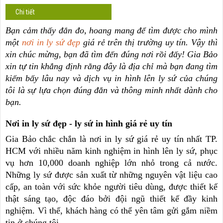
Chi tiết
Bạn cảm thấy đắn đo, hoang mang để tìm được cho mình
một
nơi in ly sứ đẹp
giá rẻ trên thị trường uy tín. Vậy thì
xin chúc mừng, bạn đã tìm đến đúng nơi rồi đấy! Gia Bảo
xin tự tin khẳng định rằng đây là địa chỉ mà bạn đang tìm
kiếm bấy lâu nay và dịch vụ in hình lên ly sứ của chúng
tôi là sự lựa chọn đúng đắn và thông minh nhất dành cho
bạn.
Nơi in ly sứ đẹp - ly sứ in hình giá rẻ uy tín
Gia Bảo chắc chắn là nơi in ly sứ giá rẻ uy tín nhất TP.
HCM với nhiều năm kinh nghiệm in hình lên ly sứ, phục
vụ hơn 10,000 doanh nghiệp lớn nhỏ trong cả nước.
Những ly sứ được sản xuất từ những nguyên vật liệu cao
cấp, an toàn với sức khỏe người tiêu dùng, được thiết kế
thật sáng tạo, độc đáo bởi đội ngũ thiết kế đầy kinh
nghiệm. Vì thế, khách hàng có thể yên tâm gửi gắm niềm
tin ở chúng tôi.