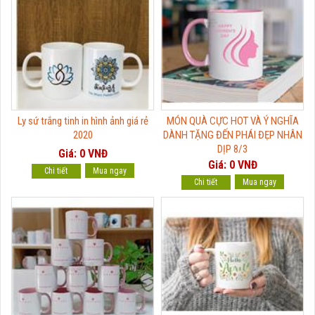
Ly sứ trắng tinh in hình ảnh giá rẻ
MÓN QUÀ CỰC HOT VÀ Ý NGHĨA
2020
DÀNH TẶNG ĐẾN PHÁI ĐẸP NHÂN
DỊP 8/3
Giá: 0 VNĐ
Giá: 0 VNĐ
Chi tiết
Chi tiết