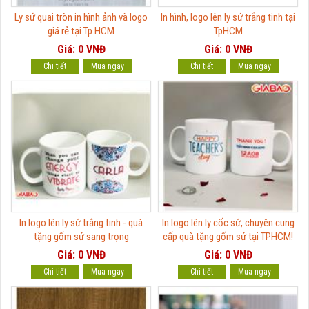
Ly sứ quai tròn in hình ảnh và logo
In hình, logo lên ly sứ trắng tinh tại
giá rẻ tại Tp.HCM
TpHCM
Giá: 0 VNĐ
Giá: 0 VNĐ
Chi tiết
Chi tiết
In logo lên ly sứ trắng tinh - quà
In logo lên ly cốc sứ, chuyên cung
tặng gốm sứ sang trọng
cấp quà tặng gốm sứ tại TPHCM!
Giá: 0 VNĐ
Giá: 0 VNĐ
Chi tiết
Chi tiết