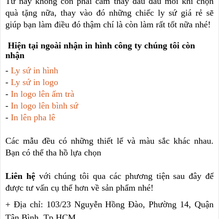
Từ nay không còn phải cảm thấy đau đầu mỗi khi chọn
quà tặng nữa, thay vào đó những chiếc ly sứ giá rẻ sẽ
giúp bạn làm điều đó thậm chí là còn làm rất tốt nữa nhé!
Hiện tại ngoài nhận in hình công ty chúng tôi còn
nhận
-
Ly sứ in hình
-
Ly sứ in logo
-
In logo lên ấm trà
-
In logo lên bình sứ
-
In lên pha lê
Các mẫu đều có những thiết lế và màu sắc khác nhau.
Bạn có thể tha hồ lựa chọn
Liên hệ
với chúng tôi qua các phương tiện sau đây để
được tư vấn cụ thể hơn về sản phẩm nhé!
+ Địa chỉ: 103/23 Nguyễn Hồng Đào, Phường 14, Quận
Tân Bình, Tp.HCM